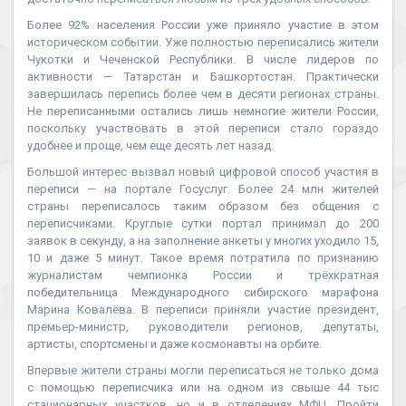
Более 92% населения России уже приняло участие в этом
историческом событии. Уже полностью переписались жители
Чукотки и Чеченской Республики. В числе лидеров по
активности — Татарстан и Башкортостан. Практически
завершилась перепись более чем в десяти регионах страны.
Не переписанными остались лишь немногие жители России,
поскольку участвовать в этой переписи стало гораздо
удобнее и проще, чем еще десять лет назад.
Большой интерес вызвал новый цифровой способ участия в
переписи — на портале Госуслуг. Более 24 млн жителей
страны переписалось таким образом без общения с
переписчиками. Круглые сутки портал принимал до 200
заявок в секунду, а на заполнение анкеты у многих уходило 15,
10 и даже 5 минут. Такое время потратила по признанию
журналистам чемпионка России и трёхкратная
победительница Международного сибирского марафона
Марина Ковалёва. В переписи приняли участие президент,
премьер-министр, руководители регионов, депутаты,
артисты, спортсмены и даже космонавты на орбите.
Впервые жители страны могли переписаться не только дома
с помощью переписчика или на одном из свыше 44 тыс
стационарных участков, но и в отделениях МФЦ. Пройти