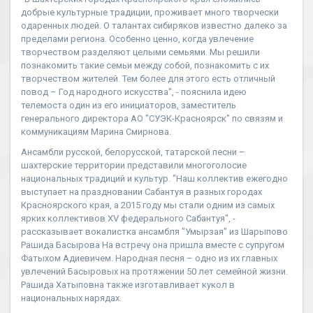
добрые культурные традиции, проживает много творчески
одаренных людей. О талантах сибиряков известно далеко за
пределами региона. Особенно ценно, когда увлечение
творчеством разделяют целыми семьями. Мы решили
познакомить такие семьи между собой, познакомить с их
творчеством жителей. Тем более для этого есть отличный
повод – Год народного искусства", - пояснила идею
телемоста один из его инициаторов, заместитель
генерального директора АО "СУЭК-Красноярск" по связям и
коммуникациям Марина Смирнова.
Ансамбли русской, белорусской, татарской песни –
шахтерские территории представили многоголосие
национальных традиций и культур. "Наш коллектив ежегодно
выступает на праздновании Сабантуя в разных городах
Красноярского края, а 2015 году мы стали одним из самых
ярких коллективов XV федерального Сабантуя", -
рассказывает вокалистка ансамбля "Умырзая" из Шарыпово
Рашида Басырова На встречу она пришла вместе с супругом
Фатыхом Адиевичем. Народная песня – одно из их главных
увлечений Басыровых на протяжении 50 лет семейной жизни.
Рашида Хатыповна также изготавливает кукол в
национальных нарядах.