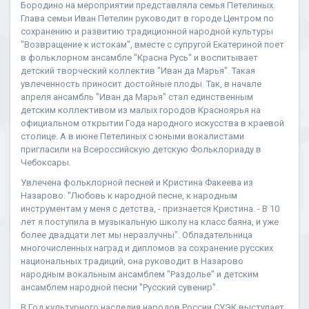
Бородино на мероприятии представляла семья Петелиных.
Глава семьи Иван Петелин руководит в городе Центром по
сохранению и развитию традиционной народной культуры
"Возвращение к истокам", вместе с супругой Екатериной поет
в фольклорном ансамбле "Красна Русь" и воспитывает
детский творческий коллектив "Иван да Марья". Такая
увлеченность приносит достойные плоды. Так, в начале
апреля ансамбль "Иван да Марья" стал единственным
детским коллективом из малых городов Красноярья на
официальном открытии Года народного искусства в краевой
столице. А в июне Петелиных с юными вокалистами
пригласили на Всероссийскую детскую Фольклориаду в
Чебоксары.
Увлечена фольклорной песней и Кристина Факеева из
Назарово. "Любовь к народной песне, к народным
инструментам у меня с детства, - признается Кристина. - В 10
лет я поступила в музыкальную школу на класс баяна, и уже
более двадцати лет мы неразлучны". Обладательница
многочисленных наград и дипломов за сохранение русских
национальных традиций, она руководит в Назарово
народным вокальным ансамблем "Раздолье" и детским
ансамблем народной песни "Русский сувенир".
В Год культурного наследия народов России СУЭК выступает