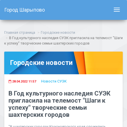
Город Шарыпово
Показ
навиг
Главная страница
Городские новости
В Год культурного наследия СУЭК пригласила на телемост "Шаги
к успеху" творческие семьи шахтерских городов
Городские новости
Новости СУЭК
28.04.2022 11:57
В Год культурного наследия СУЭК
пригласила на телемост "Шаги к
успеху" творческие семьи
шахтерских городов
"В шахтерских городах Красноярского края сложились