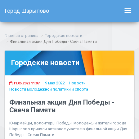
Город Шарыпово
Показ
навиг
Главная страница
Городские новости
Финальная акция Дня Победы - Свеча Памяти
Городские новости
9 мая 2022
Новости
11.05.2022 11:07
Новости молодежной политики и спорта
Финальная акция Дня Победы -
Свеча Памяти
Юнармейцы, волонтеры Победы, молодежь и жители города
Шарыпово приняли активное участие в финальной акции Дня
Победы - Свеча Памяти.