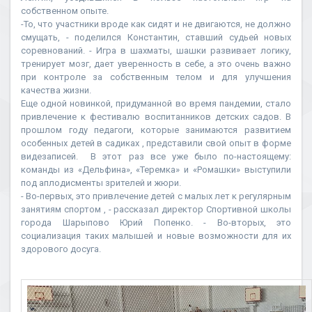
собственном опыте.
-То, что участники вроде как сидят и не двигаются, не должно
смущать, - поделился Константин, ставший судьей новых
соревнований. - Игра в шахматы, шашки развивает логику,
тренирует мозг, дает уверенность в себе, а это очень важно
при контроле за собственным телом и для улучшения
качества жизни.
Еще одной новинкой, придуманной во время пандемии, стало
привлечение к фестивалю воспитанников детских садов. В
прошлом году педагоги, которые занимаются развитием
особенных детей в садиках , представили свой опыт в форме
видезаписей. В этот раз все уже было по-настоящему:
команды из «Дельфина», «Теремка» и «Ромашки» выступили
под аплодисменты зрителей и жюри.
- Во-первых, это привлечение детей с малых лет к регулярным
занятиям спортом , - рассказал директор Спортивной школы
города Шарыпово Юрий Попенко. - Во-вторых, это
социализация таких малышей и новые возможности для их
здорового досуга.