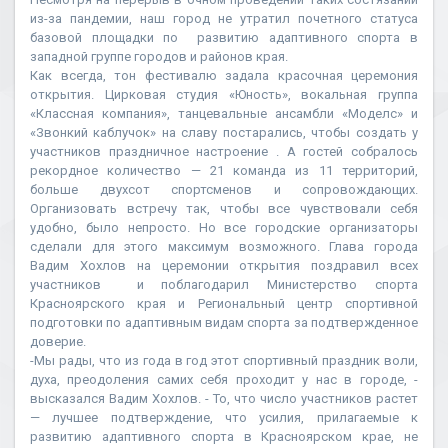
из-за пандемии, наш город не утратил почетного статуса
базовой площадки по развитию адаптивного спорта в
западной группе городов и районов края.
Как всегда, тон фестивалю задала красочная церемония
открытия. Цирковая студия «Юность», вокальная группа
«Классная компания», танцевальные ансамбли «Моделс» и
«Звонкий каблучок» на славу постарались, чтобы создать у
участников праздничное настроение . А гостей собралось
рекордное количество — 21 команда из 11 территорий,
больше двухсот спортсменов и сопровождающих.
Организовать встречу так, чтобы все чувствовали себя
удобно, было непросто. Но все городские организаторы
сделали для этого максимум возможного. Глава города
Вадим Хохлов на церемонии открытия поздравил всех
участников и поблагодарил Министерство спорта
Красноярского края и Региональный центр спортивной
подготовки по адаптивным видам спорта за подтвержденное
доверие.
-Мы рады, что из года в год этот спортивный праздник воли,
духа, преодоления самих себя проходит у нас в городе, -
высказался Вадим Хохлов. - То, что число участников растет
— лучшее подтверждение, что усилия, прилагаемые к
развитию адаптивного спорта в Красноярском крае, не