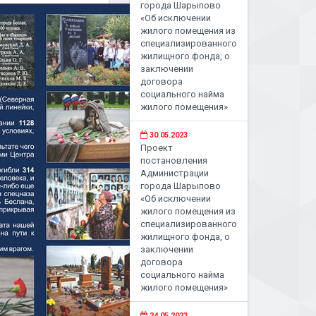
города Шарыпово
«Об исключении
жилого помещения из
специализированного
жилищного фонда, о
заключении
договора
социального найма
жилого помещения»
30.05.2023
Проект
постановления
Администрации
города Шарыпово
«Об исключении
жилого помещения из
специализированного
жилищного фонда, о
заключении
договора
социального найма
жилого помещения»
24.05.2023