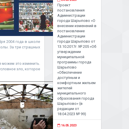
Проект
постановления
Администрации
города Шарыпово «О
внесении изменений в
постановление
Администрации
города Шарыпово от
бря 2004 года в школе
13.10.2017г. № 205 «Об
колы. За три страшных
утверждении
муниципальной
программы города
е можем это изменить.
Шарыпово
условное зло, которое
«Обеспечение
доступным и
комфортным жильем
жителей
муниципального
образования города
Шарыпово» (в
редакции от
18.04.2023 № 99)
16.05.2023