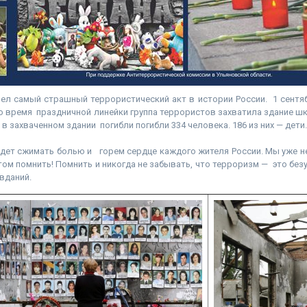
ел самый страшный террористический акт в истории России. 1 сентя
о время праздничной линейки группа террористов захватила здание ш
я, в захваченном здании погибли погибли 334 человека. 186 из них — дети.
удет сжимать болью и горем сердце каждого жителя России. Мы уже н
этом помнить! Помнить и никогда не забывать, что терроризм — это без
вданий.