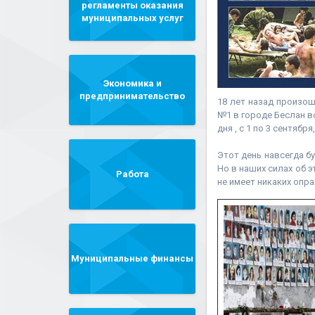
регламенты оказания
муниципальных услуг
Экономика и
предпринимательство
18 лет назад произош
№1 в городе Беслан в
дня , с 1 по 3 сентябр
Этот день навсегда б
Но в наших силах об 
Работа
не имеет никаких опра
Муниципальные финансы