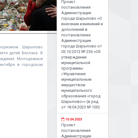
Проект
постановления
Администрации
города Шарыпово «О
внесении изменений и
дополнений в
постановление
Администрации
города Шарыпово от
роризмом. Шарыпово
03.10.2013 № 236 «Об
яти детей Беслана. В
утверждении
суждения. Молодежные
муниципальной
ентября в городском
программы
«Управление
муниципальным
имуществом
муниципального
образования «город
Шарыпово»» (в ред.
от 18.04.2023 № 100)
10.04.2023
Проект
постановления
Администрации