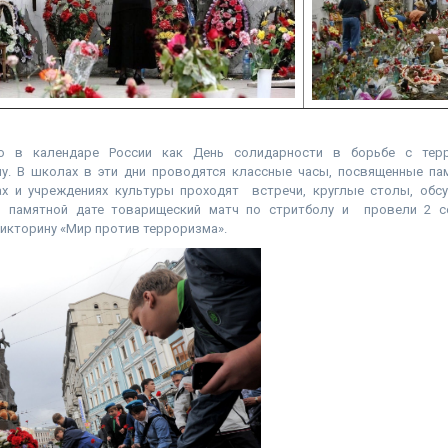
но в календаре России как День солидарности в борьбе с тер
му. В школах в эти дни проводятся классные часы, посвященные пам
ах и учреждениях культуры проходят встречи, круглые столы, об
и памятной дате товарищеский матч по стритболу и провели 2 с
икторину «Мир против терроризма».