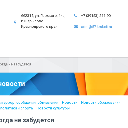
662314, ул. Горького, 14а,
+7 (39153) 211-90
г. Шарыпово
Красноярского края
adm@57.krskcit.ru
огда не забудется
новости
итеррор: сообщения, объявления
Новости
Новости образования
политики и спорта
Новости культуры
огда не забудется