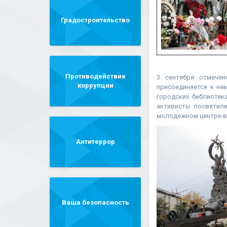
Градостроительство
Противодействие
3 сентября отмече
коррупции
присоединяется к не
городских библиотек
активисты посвятил
молодежном центре в
Антитеррор
Ваша безопасность