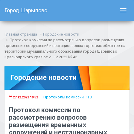
Город Шарыпово
Показ
навиг
Главная страница
Городские новости
Протокол комиссии по рассмотрению вопросов размещения
временных сооружений и нестационарных торговых объектов на
территории муниципального образования города Шарыпово
Красноярского края от 21.12.2022 № 45
Городские новости
Протоколы комиссии НТО
27.12.2022 19:52
Протокол комиссии по
рассмотрению вопросов
размещения временных
сооружений и нестационарных