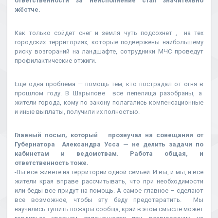
ответственности за неисполнение стал значительно
жёстче.
Как только сойдет снег и земля чуть подсохнет , на тех
городских территориях, которые подвержены наибольшему
риску возгораний на ландшафте, сотрудники МЧС проведут
профилактические отжиги.
Еще одна проблема — помощь тем, кто пострадал от огня в
прошлом году. В Шарыпове все пепелища разобраны, а
жители города, кому по закону полагались компенсационные
и иные выплаты, получили их полностью.
Главный посыл, который прозвучал на совещании от
Губернатора Александра Усса — не делить задачи по
кабинетам и ведомствам. Работа общая, и
ответственность тоже.
-Вы все живете на территории одной семьей. И вы, и мы, и все
жители края вправе рассчитывать, что при необходимости
или беды все придут на помощь. А самое главное – сделают
все возможное, чтобы эту беду предотвратить. Мы
научились тушить пожары сообща, край в этом смысле может