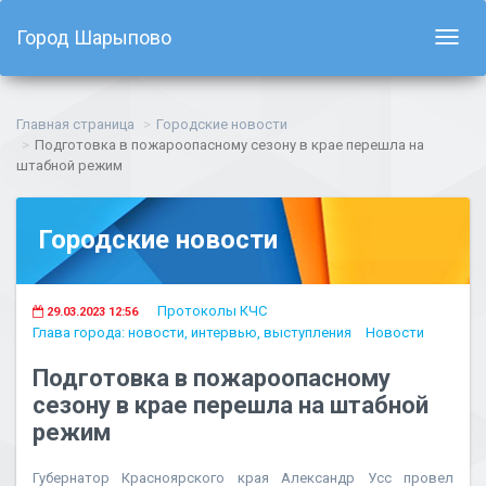
Город Шарыпово
Показ
навиг
Главная страница
Городские новости
Подготовка в пожароопасному сезону в крае перешла на
штабной режим
Городские новости
Протоколы КЧС
29.03.2023 12:56
Глава города: новости, интервью, выступления
Новости
Подготовка в пожароопасному
сезону в крае перешла на штабной
режим
Губернатор Красноярского края Александр Усс провел