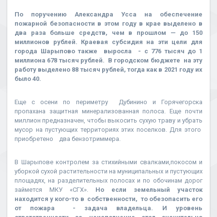
По поручению Александра Усса на обеспечение
пожарной безопасности в этом году в крае выделено в
два раза больше средств, чем в прошлом — до 150
миллионов рублей. Краевая субсидия на эти цели для
города Шарыпово также выросла - с 776 тысяч до 1
миллиона 678 тысяч рублей. В городском бюджете на эту
работу выделено 88 тысяч рублей, тогда как в 2021 году их
было 40.
Еще с осени по периметру Дубинино и Горячегорска
пропахана защитная минерализованная полоса. Еще почти
миллион предназначен, чтобы выкосить сухую траву и убрать
мусор на пустующих территориях этих поселков. Для этого
приобретено два бензотриммера.
В Шарыпове контролем за стихийными свалками,покосом и
уборкой сухой растительности на муниципальных и пустующих
площадях, на разделительных полосах и по обочинам дорог
займется МКУ «СГХ».
Но если земельный участок
находится у кого-то в собственности, то обезопасить его
от пожара - задача владельца. И уровень