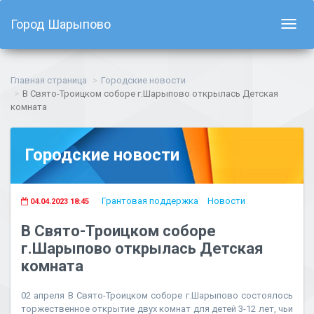
Город Шарыпово
Показ
навиг
Главная страница
Городские новости
В Свято-Троицком соборе г.Шарыпово открылась Детская
комната
Городские новости
Грантовая поддержка
Новости
04.04.2023 18:45
В Свято-Троицком соборе
г.Шарыпово открылась Детская
комната
02 апреля В Свято-Троицком соборе г.Шарыпово состоялось
торжественное открытие двух комнат для детей 3-12 лет, чьи