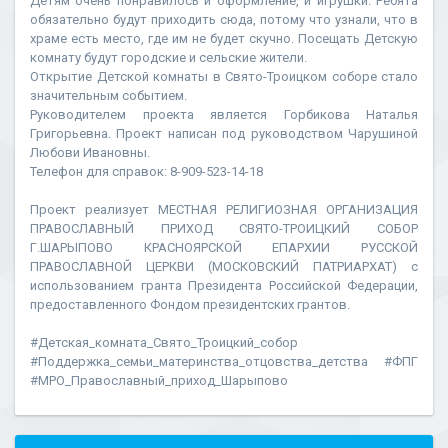
Детям очень понравилось и оформление, и игрушки. Ребята
обязательно будут приходить сюда, потому что узнали, что в
храме есть место, где им не будет скучно. Посещать Детскую
комнату будут городские и сельские жители.
Открытие Детской комнаты в Свято-Троицком соборе стало
значительным событием.
Руководителем проекта является Горбикова Наталья
Григорьевна. Проект написан под руководством Чарушиной
Любови Ивановны.
Телефон для справок: 8-909-523-14-18
Проект реализует МЕСТНАЯ РЕЛИГИОЗНАЯ ОРГАНИЗАЦИЯ
ПРАВОСЛАВНЫЙ ПРИХОД СВЯТО-ТРОИЦКИЙ СОБОР
Г.ШАРЫПОВО КРАСНОЯРСКОЙ ЕПАРХИИ РУССКОЙ
ПРАВОСЛАВНОЙ ЦЕРКВИ (МОСКОВСКИЙ ПАТРИАРХАТ) с
использованием гранта Президента Российской Федерации,
предоставленного Фондом президентских грантов.
#Детская_комната_Свято_Троицкий_собор
#Поддержка_семьи_материнства_отцовства_детства #ФПГ
#МРО_Православный_приход_Шарыпово