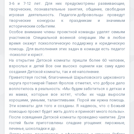
3-6 и 7-12 лет. Для них предусмотрены развивающие,
творческие, познавательные занятия, общение, свободная
игровая деятельность. Педагоги-добровольцы проведут
творческие конкурсы к праздникам и значимым
историческим событиям.
Особое внимание члены проектной команды уделят семьям
участников Специальной военной операции. Им в любое
время окажут психологическую поддержку и юридическую
помощь. Для выполнения этих задач в команде есть педагог
-психолог и юрист.
На открытие Детской комнаты пришли более 60 человек,
взрослых и детей Все они высоко оценили как саму идею
создания Детской комнаты, так и её наполнение.
Приветствуя гостей, благочинный Шарыповского церковного
округа протоиерей Павел Фролов отметил, что доброе дело
воплотилось в реальность: «Мы будем заботиться о детках и
их мамах, которые все хотят, чтобы их чада выросли
хорошими, умными, талантливыми. Порой им нужна помощь.
Эти комнаты для того и созданы. Я надеюсь, что с Божьей
помощью проект будет жить долго и принесёт много пользы».
После освящения Детской комнаты проведено чаепитие. Для
гостей были приготовлены сладкие угощения: пирожные,
печенье, шоколадки и др.