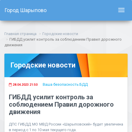
Город Шарыпово
Показ
навиг
Главная страница
Городские новости
ГИБДД усилит контроль за соблюдением Правил дорожного
движения
Городские новости
Ваша безопасность:БДД
28.04.2023 21:50
ГИБДД усилит контроль за
соблюдением Правил дорожного
движения
ДПС ГИБДД МО МВД России «Шарыповский» будет увеличена
в период с 1 по 10 мая текущего года.