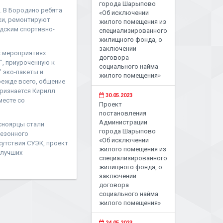
города Шарыпово
. В Бородино ребята
«Об исключении
ки, ремонтируют
жилого помещения из
дским спортивно-
специализированного
жилищного фонда, о
заключении
 мероприятиях.
договора
", приуроченную к
социального найма
 эко-пакеты и
жилого помещения»
режде всего, общение
признается Кирилл
30.05.2023
месте со
Проект
постановления
Администрации
сноярцы стали
города Шарыпово
сезонного
«Об исключении
утствия СУЭК, проект
жилого помещения из
 лучших
специализированного
жилищного фонда, о
заключении
договора
социального найма
жилого помещения»
24.05.2023