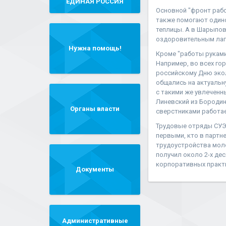
"ЕДИНАЯ РОССИЯ"
Основной "фронт рабо
также помогают один
теплицы. А в Шарыпов
оздоровительным лаге
Нужна помощь!
Кроме "работы руками
Например, во всех го
российскому Дню экол
общались на актуальн
с такими же увлеченн
Линевский из Бородин
Органы власти
сверстниками работает
Трудовые отряды СУЭК
первыми, кто в партн
трудоустройства моло
получил около 2-х де
корпоративных практ
Документы
Административные