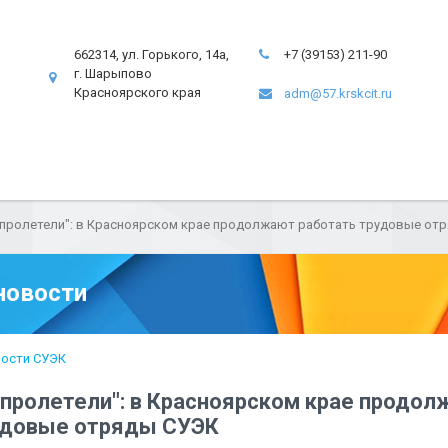
662314, ул. Горького, 14а,
+7 (39153) 211-90
г. Шарыпово
Красноярского края
adm@57.krskcit.ru
 пролетели": в Красноярском крае продолжают работать трудовые от
новости
ости СУЭК
 пролетели": в Красноярском крае продо
удовые отряды СУЭК