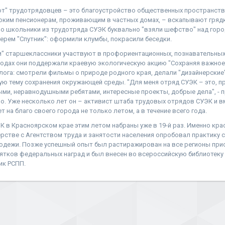
т" трудотрядовцев – это благоустройство общественных пространств
оким пенсионерам, проживающим в частных домах, – вскапывают гряд
о школьники из трудотряда СУЭК буквально "взяли шефство" над горо
рем "Спутник": оформили клумбы, покрасили беседки.
" старшеклассники участвуют в профориентационных, познавательных
родах они поддержали краевую экологическую акцию "Сохраняя важное
ога: смотрели фильмы о природе родного края, делали "дизайнерские"
ую тему сохранения окружающей среды. "Для меня отряд СУЭК – это, п
ыми, неравнодушными ребятами, интересные проекты, добрые дела", - 
о. Уже несколько лет он – активист штаба трудовых отрядов СУЭК и в
 на благо своего города не только летом, а в течение всего года.
 в Красноярском крае этим летом набраны уже в 19-й раз. Именно кра
ерстве с Агентством труда и занятости населения опробовал практику 
дежи. Позже успешный опыт был растиражирован на все регионы прис
сятков федеральных наград и был внесен во всероссийскую библиотеку
ик РСПП.