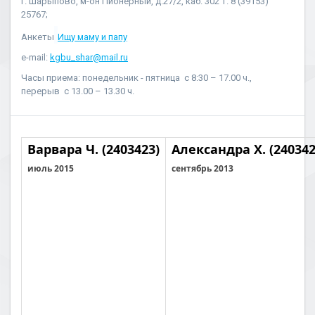
г. Шарыпово, м-он Пионерный, д.27/2, каб. 302 т. 8 (39153)
25767;
Анкеты
Ищу маму и папу
e-mail:
kgbu_shar@mail.ru
Часы приема: понедельник - пятница с 8:30 – 17.00 ч.,
перерыв с 13.00 – 13.30 ч.
Варвара Ч. (2403423)
Александра Х. (240342
июль 2015
сентябрь 2013