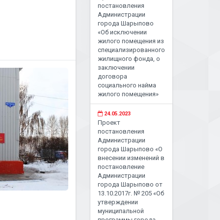
постановления
Администрации
города Шарыпово
«Об исключении
жилого помещения из
специализированного
жилищного фонда, о
заключении
договора
социального найма
жилого помещения»
24.05.2023
Проект
постановления
Администрации
города Шарыпово «О
внесении изменений в
постановление
Администрации
города Шарыпово от
13.10.2017г. № 205 «Об
утверждении
муниципальной
программы города