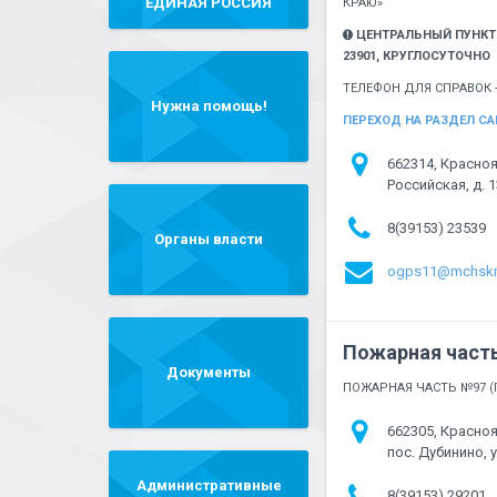
"ЕДИНАЯ РОССИЯ"
КРАЮ»
ЦЕНТРАЛЬНЫЙ ПУНКТ П
23901, КРУГЛОСУТОЧНО
ТЕЛЕФОН ДЛЯ СПРАВОК - 8
Нужна помощь!
ПЕРЕХОД НА РАЗДЕЛ СА
662314, Красноя
Российская, д. 
8(39153) 23539
Органы власти
ogps11@mchskr
Пожарная часть
Документы
ПОЖАРНАЯ ЧАСТЬ №97 (
662305, Красноя
пос. Дубинино, 
Административные
8(39153) 29201