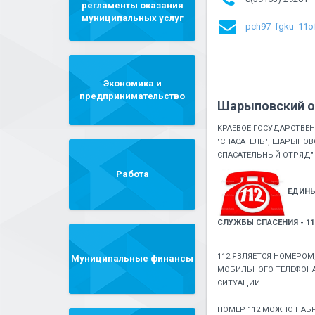
регламенты оказания
муниципальных услуг
pch97_fgku_11o
Экономика и
предпринимательство
Шарыповский о
КРАЕВОЕ ГОСУДАРСТВЕ
"СПАСАТЕЛЬ", ШАРЫПОВ
СПАСАТЕЛЬНЫЙ ОТРЯД"
Работа
ЕДИНЫ
СЛУЖБЫ СПАСЕНИЯ - 11
112 ЯВЛЯЕТСЯ НОМЕРОМ
Муниципальные финансы
МОБИЛЬНОГО ТЕЛЕФОНА
СИТУАЦИИ.
НОМЕР 112 МОЖНО НАБ