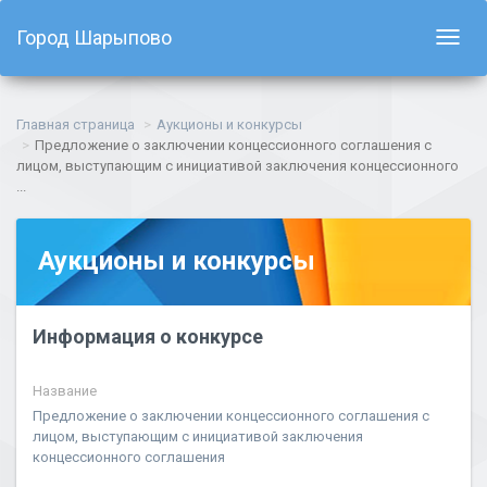
Город Шарыпово
Показ
навиг
Главная страница
Аукционы и конкурсы
Предложение о заключении концессионного соглашения с
лицом, выступающим с инициативой заключения концессионного
...
Аукционы и конкурсы
Информация о конкурсе
Название
Предложение о заключении концессионного соглашения с
лицом, выступающим с инициативой заключения
концессионного соглашения