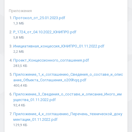
Приложения
Протокол_от_25.01.2023.pdf
1,3 МБ
Р_1724_от_04.10.2022_ЮНИПРО.pdf
5,8 МБ
Инициативная_концессия_ЮНИПРО_01.11.2022.pdf
2,2 МБ
Проект_Концессионного_соглашения.pdf
283,5 КБ
Приложение_1_к_соглашению_Сведения_о_составе_и_опис
ание_Объекта_Соглашения_o209hqq.pdf
400,4 КБ
Приложение_3_Сведения_о_составе_и_описание_Иного_им
ущества_01.11.2022.pdf
92,4 КБ
Приложение_4_к_соглашению_Перечень_технической_доку
ментации_01.11.2022.pdf
129,9 КБ