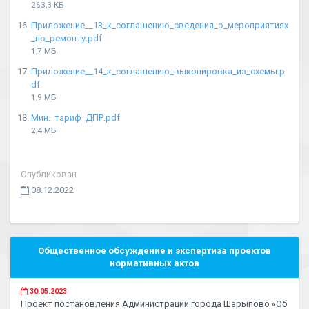
263,3 КБ
Приложение__13_к_соглашению_сведения_о_мероприятиях
_по_ремонту.pdf
1,7 МБ
Приложение__14_к_соглашению_выкопировка_из_схемы.p
df
1,9 МБ
Мин._тариф_ДПР.pdf
2,4 МБ
Опубликован
08.12.2022
Общественное обсуждение и экспертиза проектов
нормативных актов
30.05.2023
Проект постановления Администрации города Шарыпово «Об