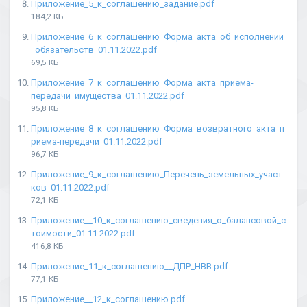
Приложение_5_к_соглашению_задание.pdf
184,2 КБ
Приложение_6_к_соглашению_Форма_акта_об_исполнении
_обязательств_01.11.2022.pdf
69,5 КБ
Приложение_7_к_соглашению_Форма_акта_приема-
передачи_имущества_01.11.2022.pdf
95,8 КБ
Приложение_8_к_соглашению_Форма_возвратного_акта_п
риема-передачи_01.11.2022.pdf
96,7 КБ
Приложение_9_к_соглашению_Перечень_земельных_участ
ков_01.11.2022.pdf
72,1 КБ
Приложение__10_к_соглашению_сведения_о_балансовой_с
тоимости_01.11.2022.pdf
416,8 КБ
Приложение_11_к_соглашению__ДПР_НВВ.pdf
77,1 КБ
Приложение__12_к_соглашению.pdf