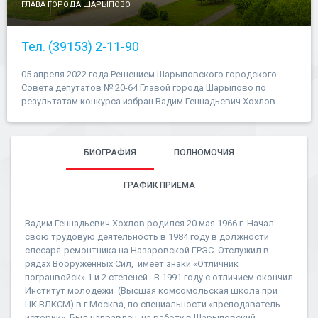
ГЛАВА ГОРОДА ШАРЫПОВО
Тел. (39153) 2-11-90
05 апреля 2022 года Решением Шарыповского городского
Совета депутатов № 20-64 Главой города Шарыпово по
результатам конкурса избран Вадим Геннадьевич Хохлов
БИОГРАФИЯ
ПОЛНОМОЧИЯ
ГРАФИК ПРИЕМА
Вадим Геннадьевич Хохлов родился 20 мая 1966 г. Начал
свою трудовую деятельность в 1984 году в должности
слесаря-ремонтника на Назаровской ГРЭС. Отслужил в
рядах Вооруженных Сил, имеет знаки «Отличник
погранвойск» 1 и 2 степеней. В 1991 году с отличием окончил
Институт молодежи (Высшая комсомольская школа при
ЦК ВЛКСМ) в г.Москва, по специальности «преподаватель
истории». Был направлен на работу в Шарыповский