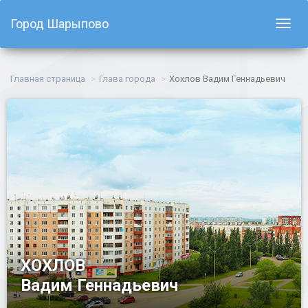
Город Шарыпово
Показ
навиг
Главная страница
Глава города
Хохлов Вадим Геннадьевич
ХОХЛОВ
Вадим Геннадьевич