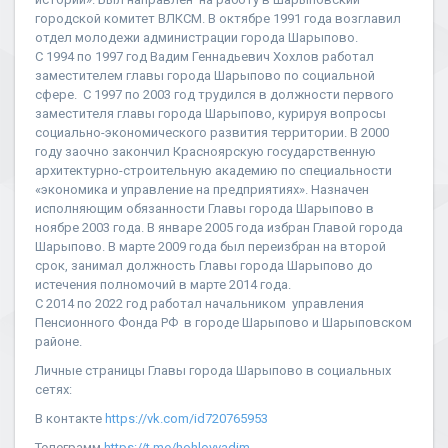
городской комитет ВЛКСМ. В октябре 1991 года возглавил
отдел молодежи администрации города Шарыпово.
С 1994 по 1997 год Вадим Геннадьевич Хохлов работал
заместителем главы города Шарыпово по социальной
сфере. С 1997 по 2003 год трудился в должности первого
заместителя главы города Шарыпово, курируя вопросы
социально-экономического развития территории. В 2000
году заочно закончил Красноярскую государственную
архитектурно-строительную академию по специальности
«экономика и управление на предприятиях». Назначен
исполняющим обязанности Главы города Шарыпово в
ноябре 2003 года. В январе 2005 года избран Главой города
Шарыпово. В марте 2009 года был переизбран на второй
срок, занимал должность Главы города Шарыпово до
истечения полномочий в марте 2014 года.
C 2014 по 2022 год работал начальником управления
Пенсионного Фонда РФ в городе Шарыпово и Шарыповском
районе.
Личные страницы Главы города Шарыпово в социальных
сетях:
В контакте
https://vk.com/id720765953
Телеграмм
https://t.me/hohlovvadim