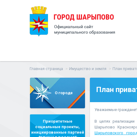
Главная страница
Имущество и земля
План приват
План прива
О городе
Уважаемые граждане!
Приоритетные
В целях реализации
социальные проекты,
Шарыпово Красноярс
инициированные партией
Шарыповского город