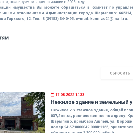
тво, планируемое к приватизации в 2023 году.
зации имущества Вы можете обращаться в Комитет по управл
льными отношениями Администрации города Шарыпово: 662314, 
 Горького, 12. Тел.: 8 (39153) 34-0-95, e-mail: kumiizo24@mail.ru.
тям
СБРОСИТЬ
17.08.2022 14:33
Нежилое здание и земельный у
Нежилое 2-х этажное здание, общей пло
037,2 кв.м., расположенное по адресу: Кр
Шарыпово, промбаза Ашпыл, ул. Дорожна
номер 24:57:0000042:0088:1165, ориентир
объекта оценки 1 200 000 рублей.