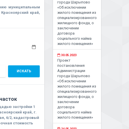
города Шарыпово
ению муниципальным
«Об исключении
Красноярский край,
жилого помещения из
специализированного
жилищного фонда, о
заключении
договора
социального найма
жилого помещения»
30.05.2023
Проект
постановления
Администрации
ИСКАТЬ
города Шарыпово
«Об исключении
жилого помещения из
специализированного
жилищного фонда, о
часток
заключении
щадью застройки 1
договора
асноярский край, г.
социального найма
жилого помещения»
я, 6/2, кадастровый
овочная стоимость
24.05.2023