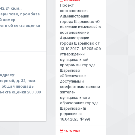
Проект
2,24 кв.м.,
постановления
Шарыпово, промбаза
Администрации
ый номер
города Шарыпово «О
ость объекта оценки
внесении изменений в
постановление
Администрации
города Шарыпово от
13.10.2017г. № 205 «Об
утверждении
муниципальной
программы города
Шарыпово
адресу:
«Обеспечение
ерный, д. 32, пом.
доступным и
9, общая площадь
комфортным жильем
ъекта оценки 200 000
жителей
муниципального
образования города
Шарыпово» (в
редакции от
18.04.2023 № 99)
16.05.2023