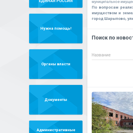
"ЕДИНАЯ РОССИЯ"
муниципальное имущес
По вопросам реали
имуществом и земе
город Шарыпово, улица
Нужна помощь!
Поиск по новос
Название
Органы власти
Документы
Административные