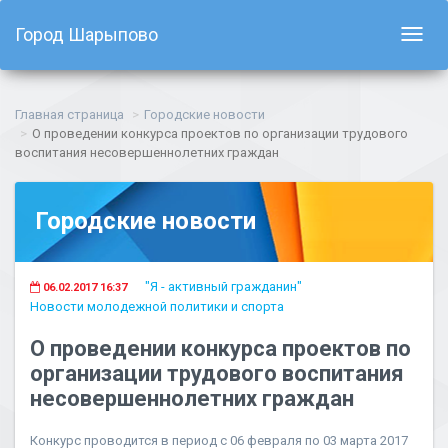
Город Шарыпово
Показ
навиг
Главная страница
Городские новости
О проведении конкурса проектов по организации трудового
воспитания несовершеннолетних граждан
Городские новости
"Я - активный гражданин"
06.02.2017 16:37
Новости молодежной политики и спорта
О проведении конкурса проектов по
организации трудового воспитания
несовершеннолетних граждан
Конкурс проводится в период с 06 февраля по 03 марта 2017