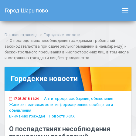
Город Шарыпово
Показ
навиг
Главная страница
Городские новости
О последствиях несоблюдения гражданами требований
законодательства при сдаче жилых помещений в наем(аренду) и
бесконтрольного пребывания в них посторонних лиц, в том числе
иностранных граждан и лиц без гражданства
Городские новости
Антитеррор: сообщения, объявления
17.05.2018 11:24
Жилье и недвижимость: информационные сообщения и
объявления
Вниманию граждан
Новости ЖКХ
О последствиях несоблюдения