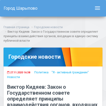
Город Шарыпово
Показ
навиг
Главная страница
Городские новости
Виктор Кидяев: Закон о Государственном совете определяет
принципы взаимодействия органов, входящих в единую систему
публичной власти
Городские новости
Политика
"Я - активный гражданин"
27.11.2020 16:38
Новости
Виктор Кидяев: Закон о
Государственном совете
определяет принципы
взаимодействия органов, входящих