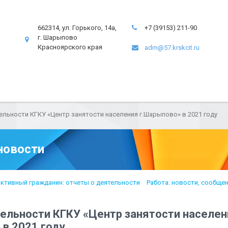
662314, ул. Горького, 14а,
+7 (39153) 211-90
г. Шарыпово
Красноярского края
adm@57.krskcit.ru
ельности КГКУ «Центр занятости населения г.Шарыпово» в 2021 году
новости
 активный гражданин: отчеты о деятельности
Работа: новости, сообще
тельности КГКУ «Центр занятости населен
в 2021 году