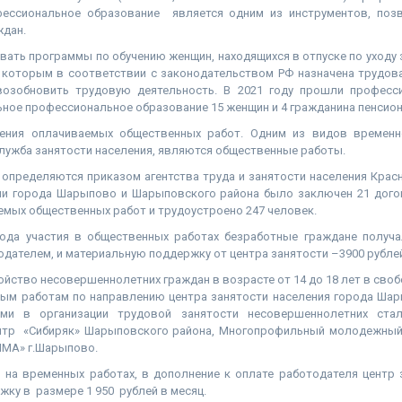
фессиональное образование является одним из инструментов, поз
ждан.
ть программы по обучению женщин, находящихся в отпуске по уходу з
, которым в соответствии с законодательством РФ назначена трудова
возобновить трудовую деятельность. В 2021 году прошли професси
ное профессиональное образование 15 женщин и 4 гражданина пенсион
ения оплачиваемых общественных работ. Одним из видов временно
лужба занятости населения, являются общественные работы.
определяются приказом агентства труда и занятости населения Красн
ми города Шарыпово и Шарыповского района было заключен 21 дого
мых общественных работ и трудоустроено 247 человек.
иода участия в общественных работах безработные граждане получа
дателем, и материальную поддержку от центра занятости –3900 рублей
йство несовершеннолетних граждан в возрасте от 14 до 18 лет в своб
нным работам по направлению центра занятости населения города Шар
ами в организации трудовой занятости несовершеннолетних с
тр «Сибиряк» Шарыповского района, Многопрофильный молодежный 
ИМА» г.Шарыпово.
 на временных работах, в дополнение к оплате работодателя центр 
ку в размере 1 950 рублей в месяц.