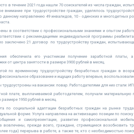
сто в течение 2021 года нашли 70 соискателей из числа граждан, исп
ое внимание при трудоустройстве граждан, уделялось трудоустройст
о данному направлению 49 инвалидов, 10 - одиноких и многодетных ро
аста.
оены в соответствии с профессиональными знаниями и опытом работ
оответствии с рекомендациями индивидуальной программы реабилитац
ыло заключено 21 договор по трудоустройству граждан, испытывающи
ения обеспечила его участникам получение заработной платы, 
ки от центра занятости в размере 3900 рублей в месяц.
угой по временному трудоустройству безработных граждан в возра
фессиональное образование и ищущих работу впервые, воспользовалис
трудоустроены на вакансии: повар. Работодателями для них стали: ИП
тной плате, выплачиваемой работодателем, получали материальную
 размере 1950 рублей в месяц.
уга по социальной адаптации безработных граждан на рынке труд
дуальной форме. Услуга направлена на активизацию позиции по поиску
бщения и самопрезентации, развитие профессиональной мобил
в вовлечены, прежде всего, граждане, стремящиеся возобновить т
олее года) перерыва в работе, а также те, кто с необходимостью пои