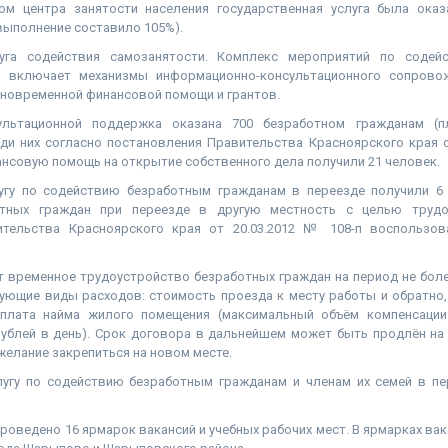
ом центра занятости населения государственная услуга была ока
 выполнение составило 105%).
луга содействия самозанятости. Комплекс мероприятий по содей
н включает механизмы информационно-консультационного сопрово
иновременной финансовой помощи и грантов.
ультационной поддержка оказана 700 безработном гражданам (п
ди них согласно постановления Правительства Красноярского края о
нсовую помощь на открытие собственного дела получили 21 человек.
угу по содействию безработным гражданам в переезде получили 6
тных граждан при переезде в другую местность с целью трудо
ительства Красноярского края от 20.03.2012 № 108-п воспользов
 временное трудоустройство безработных граждан на период не боле
ующие виды расходов: стоимость проезда к месту работы и обратно,
оплата найма жилого помещения (максимальный объём компенсации
рублей в день). Срок договора в дальнейшем может быть продлён на 
желание закрепиться на новом месте.
угу по содействию безработным гражданам и членам их семей в пе
проведено 16 ярмарок вакансий и учебных рабочих мест. В ярмарках вак