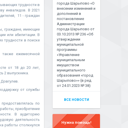
города Шарыпово «О
ытывающих трудности в
внесении изменений и
ву инвалидов. В 2021
дополнений в
дителей, 11 - граждан
постановление
Администрации
города Шарыпово от
ы, граждане, имеющие
03.10.2013 № 236 «Об
ии или абилитации. В
утверждении
х трудности в поиске
муниципальной
программы
а также ежемесячной
«Управление
муниципальным
имуществом
сте от 18 до 20 лет,
муниципального
ь 2 выпускника.
образования «город
Шарыпово»» (в ред.
 Довгулев.
от 24.01.2023 № 38)
 поддержку от службы
ВСЕ НОВОСТИ
а предоставлялась по
 работы, приобретение
ьности. В аудиторию
рудовую деятельность
Нужна помощь!
ска работы столкнулся