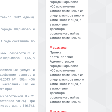
города Шарыпово
«Об исключении
жилого помещения из
специализированного
тавило 3912 единиц.
жилищного фонда, о
заключении
договора
й города Шарыпово и
социального найма
жилого помещения»
1 года составила, по
30.05.2023
Проект
нных безработных к
постановления
де Шарыпово – 1,4%, в
Администрации
города Шарыпово
рственные услуги и
«Об исключении
одействие занятости
жилого помещения из
09.2013 № 502-п «Об
специализированного
жилищного фонда, о
 населения». Так же
заключении
го края.
договора
ых работников. В 2021
социального найма
ставило 98,9%). При
жилого помещения»
ие составило 116,2%),
24.05.2023