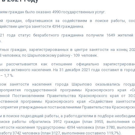
ениям граждан было оказано 4990 государственных услуг.
ий граждан, обратившихся за содействием в поиске работы, сос
действии центра занятости 4394 гражданина.
021 года статус безработного гражданина получили 1649 жителе
.
тных граждан, зарегистрированных в центре занятости на конец 202
3 человека; по Шарыповскому району - 109 человек.
цы рассчитывается как отношение официально зарегистрирова
ески активного населения. На 31 декабря 2021 года составил в горо
 1,7 %.
ром занятости населения города Шарыпово оказывались госуда
роприятия государственной программы Красноярского края «С
денной Постановлением Правительства Красноярского края от 30.
рственной программы Красноярского края «Содействие занятости
оприятия утвержденные постановлениями Правительства Красноярско
 в поиске подходящей работы, а работодателям в подборе необходим
оиске работы обратились 3912 граждан (план 3955, выполнения со
нятости населения трудоустроены 4394 человека (план 3783, выполнен
работу 3742 человека (план 3127, выполнение составило 119,7%).