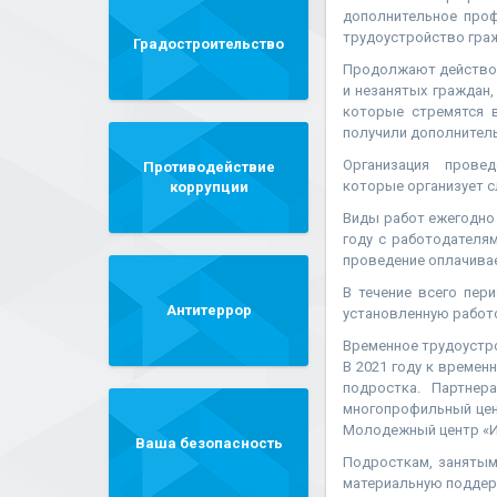
дополнительное про
трудоустройство гра
Градостроительство
Продолжают действова
и незанятых граждан
которые стремятся 
получили дополнитель
Организация провед
Противодействие
которые организует с
коррупции
Виды работ ежегодно 
году с работодателя
проведение оплачивае
В течение всего пер
Антитеррор
установленную работо
Временное трудоустро
В 2021 году к време
подростка. Партнер
многопрофильный цен
Молодежный центр «
Ваша безопасность
Подросткам, занятым
материальную поддерж