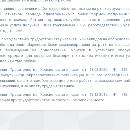
рода Шарыпово и Шарыповского района.
ванию населения и работодателей о положении на рынке труда оказ
 В отчетном периоде одновременно с очной формой получения 
нного взаимодействия с органами службы занятости населения путе
орме услуга получена 3813 гражданами и 393 работодателями, эл
отодателями.
я по содействию трудоустройству незанятых инвалидов на оборудован
работодателям Шарыпово были компенсированы затраты на оснащени
а возмещения на приобретение, монтаж и установку оборудо
ели, средств для создания благоприятных климатических и иных у
ла 71,4 тыс. рублей.
ения Правительства Красноярского края от 18.02.2020г. № 112-
 выпускников образовательных организаций высшего образования
низаций, с целью приобретения ими опыта работы, с возмещением ра
ыпускника, и на оплату труда наставника.
ения Правительства Красноярского края от 13.12.2019г. № 712-
алида при трудоустройстве на постоянное рабочее место.