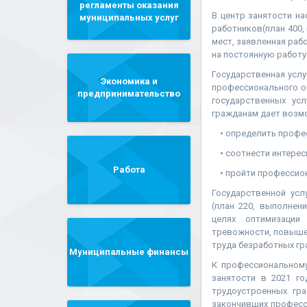
регламенты оказания
В центр занятости н
муниципальных услуг
работников(план 400,
мест, заявленная рабо
на постоянную работу 
Государственная услу
Экономика и
профессионального о
предпринимательство
государственных ус
гражданам дает возм
• определить профес
• соотнести интересы
Работа
• пройти профессион
Государственной усл
(план 220, выполнен
целях оптимизации 
тревожности, повыше
труда безработных гр
Муниципальные финансы
К профессиональном
занятости в 2021 го
трудоустроенных гр
закончивших професс