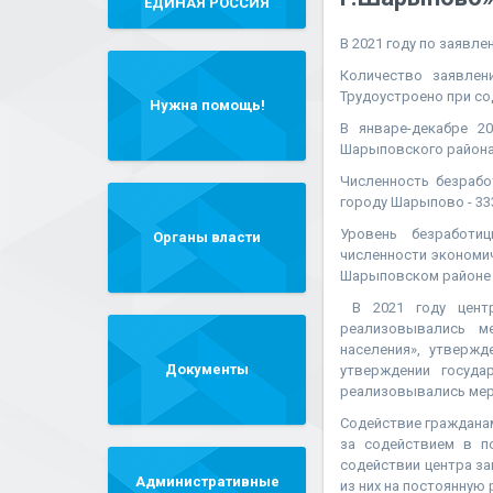
"ЕДИНАЯ РОССИЯ"
В 2021 году по заявл
Количество заявлен
Трудоустроено при со
Нужна помощь!
В январе-декабре 2
Шарыповского района
Численность безрабо
городу Шарыпово - 33
Уровень безработи
Органы власти
численности экономич
Шарыповском районе –
В 2021 году цент
реализовывались ме
населения», утверж
Документы
утверждении госуда
реализовывались мер
Содействие гражданам
за содействием в п
содействии центра за
Административные
из них на постоянную 