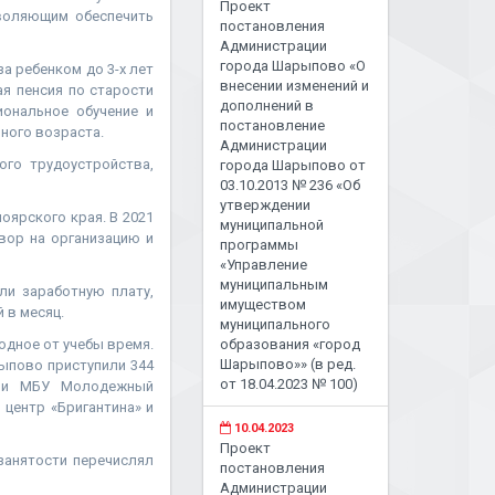
Проект
воляющим обеспечить
постановления
Администрации
города Шарыпово «О
а ребенком до 3-х лет
внесении изменений и
я пенсия по старости
дополнений в
ональное обучение и
постановление
ного возраста.
Администрации
го трудоустройства,
города Шарыпово от
03.10.2013 № 236 «Об
утверждении
оярского края. В 2021
муниципальной
вор на организацию и
программы
«Управление
муниципальным
ли заработную плату,
имуществом
 в месяц.
муниципального
одное от учебы время.
образования «город
Шарыпово»» (в ред.
ыпово приступили 344
от 18.04.2023 № 100)
тали МБУ Молодежный
центр «Бригантина» и
10.04.2023
Проект
занятости перечислял
постановления
Администрации