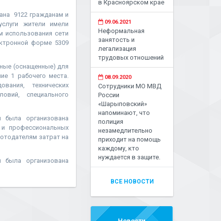
в Красноярском крае
ана 9122 гражданам и
09.06.2021
услуги жители имели
Неформальная
м использования сети
занятость и
ектронной форме 5309
легализация
трудовых отношений
ные (оснащенные) для
е 1 рабочего места.
08.09.2020
вания, технических
Сотрудники МО МВД
словий, специального
России
«Шарыповский»
напоминают, что
п была организована
полиция
 и профессиональных
незамедлительно
ботодателям затрат на
приходит на помощь
каждому, кто
нуждается в защите.
п была организована
ВСЕ НОВОСТИ
Новости