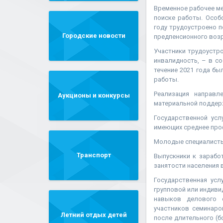
Временное рабочее ме
поиске работы. Особ
году трудоустроено п
Городские новости
предпенсионного возр
Участники трудоустр
инвалидность, – в с
течение 2021 года б
работы.
Реализация направл
Аукционы и конкурсы
материальной поддерж
Государственной усл
имеющих среднее про
Молодые специалисты 
Транспорт
Выпускники к зарабо
занятости населения в
Государственная усл
групповой или индиви
навыков делового о
участников семинаро
Летний отдых детей
после длительного (б