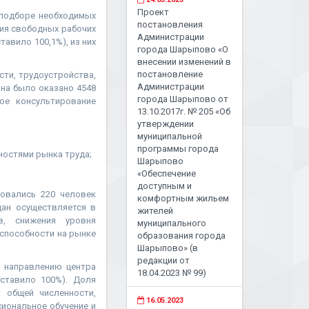
Проект
 подборе необходимых
постановления
ния свободных рабочих
Администрации
тавило 100,1%), из них
города Шарыпово «О
внесении изменений в
постановление
сти, трудоустройства,
Администрации
на было оказано 4548
города Шарыпово от
ое консультирование
13.10.2017г. № 205 «Об
утверждении
муниципальной
программы города
ностями рынка труда;
Шарыпово
«Обеспечение
доступным и
зовались 220 человек
комфортным жильем
дан осуществляется в
жителей
ов, снижения уровня
муниципального
способности на рынке
образования города
Шарыпово» (в
редакции от
 направлению центра
18.04.2023 № 99)
оставило 100%). Доля
 общей численности,
16.05.2023
иональное обучение и