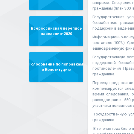
впервые. Специалист
гражданам (план 300,
Государственная ус
безработных гражда
Всероссийская перепись
поддержки в виде ед
населения-2020
Информационно-конс
составило 100%). Сре
единовременную фина
Государственную усл
поддержкой безрабо
Голосование по поправкам
постановления Прав
в Конституцию
гражданина.
Переезд предполагает
компенсируются след
время следования, 
расходов равен 550 
участника появилось 
Государственную усл
гражданина.
В течение года было 