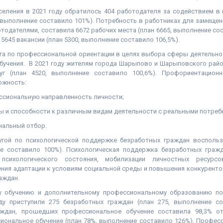
аселения в 2021 году обратилось 404 работодателя за содействием в
 выполнение составило 101%). Потребность в работниках для замеще
тодателями, составила 6672 рабочих места (план 6665, выполнение сос
5645 вакансии (план 5300, выполнение составило 106,5%).
га по профессиональной ориентации в целях выбора сферы деятельно
бучения. В 2021 году жителям города Шарыпово и Шарыповского райо
луг (план 4520, выполнение составило 100,6%). Профориентационн
ожность:
сиональную направленность личности;
 и способности к различным видам деятельности с реальными потреб
альный отбор.
угой по психологической поддержке безработных граждан восполь
ие составило 100%). Психологическая поддержка безработных граж
психологического состояния, мобилизации личностных ресурс
ния адаптации к условиям социальной среды и повышения конкуренто
аждан.
у обучению и дополнительному профессиональному образованию по
ду приступили 275 безработных граждан (план 275, выполнение с
аждан, прошедших профессиональное обучение составила 98,3% от
иональное обучение (план 78%, выполнение составило 126%). Професс