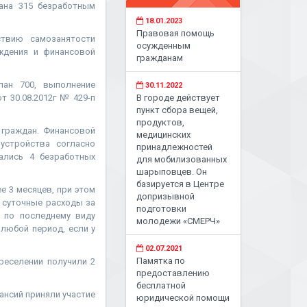
зана 315 безработным
18.01.2023
Правовая помощь
ствию самозанятости
осужденным
ждения и финансовой
гражданам
лан 700, выполнение
30.11.2022
т 30.08.2012г № 429-п
В городе действует
пункт сбора вещей,
продуктов,
 граждан. Финансовой
медицинских
устройства согласно
принадлежностей
ались 4 безработных
для мобилизованных
шарыповцев. Он
базируется в Центре
е 3 месяцев, при этом
допризывной
 суточные расходы за
подготовки
 по последнему виду
молодежи «СМЕРЧ»
любой период, если у
02.07.2021
Памятка по
реселении получили 2
предоставлению
бесплатной
ансий приняли участие
юридической помощи