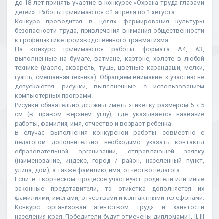
до 18 лет принять участие в конкурсе «Охрана труда глазами
детей». Работы принимаются с 1 апреля по 1 августа.
Конкурс проводится в целях формирования культуры
безопасности труда, привлечения внимания общественности
к профилактике производственного травматизма.
На конкурс принимаются работы формата А4, А3,
выполненные на бумаге, ватмане, картоне, холсте в любой
технике (масло, акварель, тушь, цветные карандаши, мелки,
гуашь, смешанная техника). Обращаем внимание: к участию не
допускаются рисунки, выполненные с использованием
компьютерных программ.
Рисунки обязательно должны иметь этикетку размером 5 х 5
см (в правом верхнем углу), где указывается название
работы, фамилия, имя, отчество и возраст ребенка.
В случае выполнения конкурсной работы совместно с
педагогом дополнительно необходимо указать контакты
образовательной организации, отправляющей заявку
(наименование, индекс, город / район, населенный пункт,
улица, дом), а также фамилию, имя, отчество педагога.
Если в творческом процессе участвуют родители или иные
законные представители, то этикетка дополняется их
фамилиями, именами, отчествами и контактными телефонами.
Конкурс организован агентством труда и занятости
населения края. Победители будут отмечены дипломами I, II, III