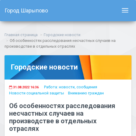
Город Шарыпово
Показ
навиг
Главная страница
Городские новости
Об особенностях расследования несчастных случаев на
производстве в отдельных отраслях
Городские новости
Работа: новости, сообщения
31.08.2022 16:36
Новости социальной защиты
Вниманию граждан
Об особенностях расследования
несчастных случаев на
производстве в отдельных
отраслях