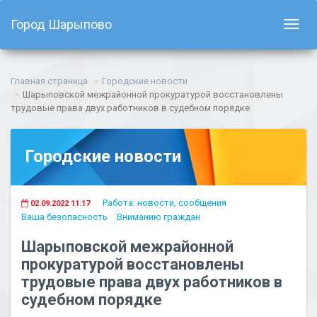
Город Шарыпово
Показ
навиг
Главная страница
Городские новости
Шарыповской межрайонной прокуратурой восстановлены
трудовые права двух работников в судебном порядке
Городские новости
Работа: новости, сообщения
02.09.2022 11:17
Ваша безопасность
Вниманию граждан
Шарыповской межрайонной
прокуратурой восстановлены
трудовые права двух работников в
судебном порядке