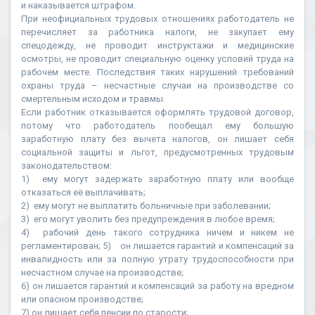
и наказывается штрафом.
При неофициальных трудовых отношениях работодатель не
перечисляет за работника налоги, не закупает ему
спецодежду, не проводит инструктажи и медицинские
осмотры, не проводит специальную оценку условий труда на
рабочем месте. Последствия таких нарушений требований
охраны труда – несчастные случаи на производстве со
смертельным исходом и травмы.
Если работник отказывается оформлять трудовой договор,
потому что работодатель пообещал ему большую
заработную плату без вычета налогов, он лишает себя
социальной защиты и льгот, предусмотренных трудовым
законодательством:
1) ему могут задержать заработную плату или вообще
отказаться её выплачивать;
2) ему могут не выплатить больничные при заболевании;
3) его могут уволить без предупреждения в любое время;
4) рабочий день такого сотрудника ничем и никем не
регламентирован; 5) он лишается гарантий и компенсаций за
инвалидность или за полную утрату трудоспособности при
несчастном случае на производстве;
6) он лишается гарантий и компенсаций за работу на вредном
или опасном производстве;
7) он лишает себя пенсии по старости;