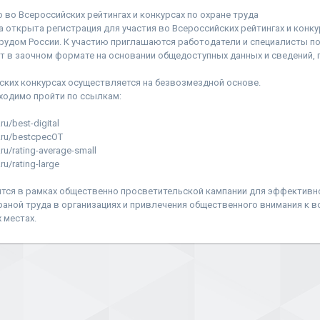
 во Всероссийских рейтингах и конкурсах по охране труда
а открыта регистрация для участия во Всероссийских рейтингах и конку
удом России. К участию приглашаются работодатели и специалисты по 
 в заочном формате на основании общедоступных данных и сведений,
ских конкурсах осуществляется на безвозмездной основе.
ходимо пройти по ссылкам:
ru/best-digital
d.ru/bestcpecOT
.ru/rating-average-small
ru/rating-large
тся в рамках общественно просветительской кампании для эффективн
раной труда в организациях и привлечения общественного внимания к 
 местах.