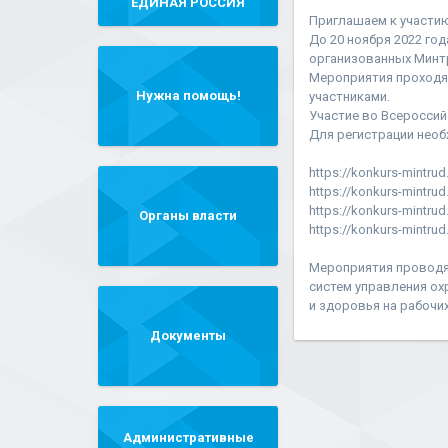
"ЕДИНАЯ РОССИЯ"
Приглашаем к участию
До 20 ноября 2022 год
организованных Минтр
Мероприятия проходят
Нужна помощь!
участниками.
Участие во Всероссий
Для регистрации необ
https://konkurs-mintrud.
https://konkurs-mintru
https://konkurs-mintrud
Органы власти
https://konkurs-mintrud.
Мероприятия проводя
систем управления ох
и здоровья на рабочих
Документы
Административные