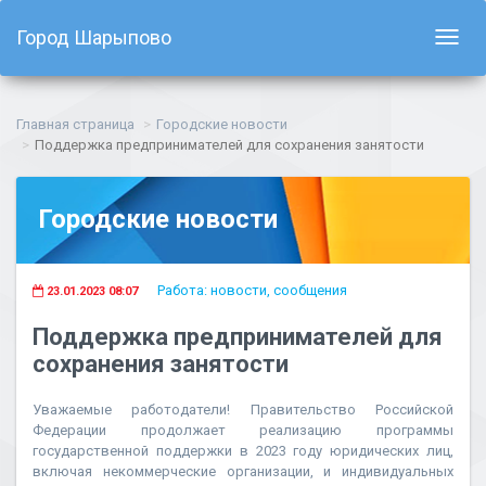
Город Шарыпово
Показ
навиг
Главная страница
Городские новости
Поддержка предпринимателей для сохранения занятости
Городские новости
Работа: новости, сообщения
23.01.2023 08:07
Поддержка предпринимателей для
сохранения занятости
Уважаемые работодатели! Правительство Российской
Федерации продолжает реализацию программы
государственной поддержки в 2023 году юридических лиц,
включая некоммерческие организации, и индивидуальных