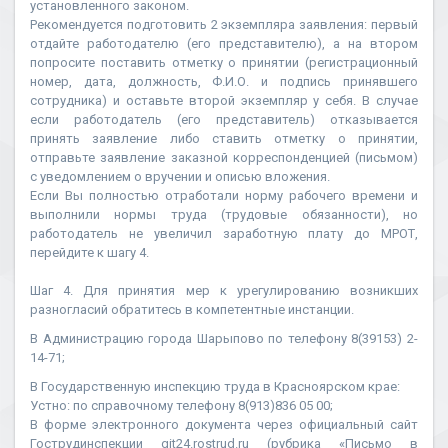
установленного законом.
Рекомендуется подготовить 2 экземпляра заявления: первый
отдайте работодателю (его представителю), а на втором
попросите поставить отметку о принятии (регистрационный
номер, дата, должность, Ф.И.О. и подпись принявшего
сотрудника) и оставьте второй экземпляр у себя. В случае
если работодатель (его представитель) отказывается
принять заявление либо ставить отметку о принятии,
отправьте заявление заказной корреспонденцией (письмом)
с уведомлением о вручении и описью вложения.
Если Вы полностью отработали норму рабочего времени и
выполнили нормы труда (трудовые обязанности), но
работодатель не увеличил заработную плату до МРОТ,
перейдите к шагу 4.
Шаг 4. Для принятия мер к урегулированию возникших
разногласий обратитесь в компетентные инстанции.
В Администрацию города Шарыпово по телефону 8(39153) 2-
14-71;
В Государственную инспекцию труда в Красноярском крае:
Устно: по справочному телефону 8(913)836 05 00;
В форме электронного документа через официальный сайт
Гострудинспекции git24.rostrud.ru (рубрика «Письмо в