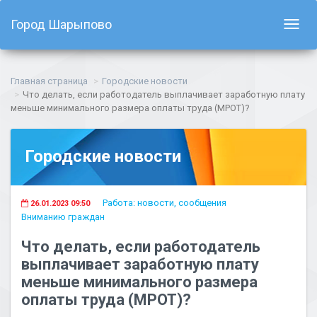
Город Шарыпово
Показ
навиг
Главная страница
Городские новости
Что делать, если работодатель выплачивает заработную плату
меньше минимального размера оплаты труда (МРОТ)?
Городские новости
Работа: новости, сообщения
26.01.2023 09:50
Вниманию граждан
Что делать, если работодатель
выплачивает заработную плату
меньше минимального размера
оплаты труда (МРОТ)?