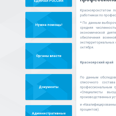
"ЕДИНАЯ РОССИЯ"
Красноярскстатом п
работниках по профес
* По данным выбороч
Нужна помощь!
средняя численнос
экономической деяте
обеспечения военно
экстерриториальных о
октября.
Органы власти
Красноярский край
По данным обследова
списочного состав
Документы
профессиональным г
«Специалисты высш
производственных уст
и «Квалифицированные
процентов).
Административные