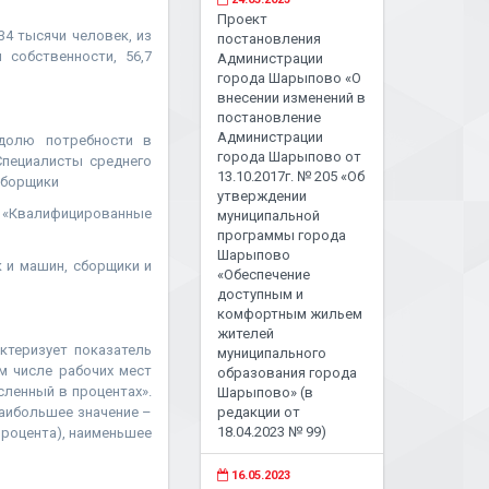
Проект
34 тысячи человек, из
постановления
 собственности, 56,7
Администрации
города Шарыпово «О
внесении изменений в
постановление
Администрации
 долю потребности в
города Шарыпово от
Специалисты среднего
13.10.2017г. № 205 «Об
 сборщики
утверждении
– «Квалифицированные
муниципальной
программы города
Шарыпово
к и машин, сборщики и
«Обеспечение
доступным и
комфортным жильем
жителей
ктеризует показатель
муниципального
м числе рабочих мест
образования города
сленный в процентах».
Шарыпово» (в
 наибольшее значение –
редакции от
18.04.2023 № 99)
процента), наименьшее
16.05.2023