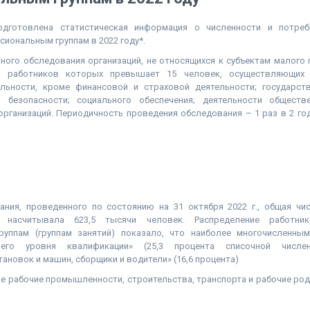
одготовлена статистическая информация о численности и потреб
сиональным группам в 2022 году*.
ного обследования организаций, не относящихся к субъектам малого 
ть работников которых превышает 15 человек, осуществляющих
льности, кроме финансовой и страховой деятельности; государст
й безопасности; социального обеспечения; деятельности обществ
рганизаций. Периодичность проведения обследования – 1 раз в 2 го
ния, проведенного по состоянию на 31 октября 2022 г., общая чи
а насчитывала 623,5 тысячи человек. Распределение работни
руппам (группам занятий) показало, что наиболее многочисленным
его уровня квалификации» (25,3 процента списочной числен
ановок и машин, сборщики и водители» (16,6 процента)
 рабочие промышленности, строительства, транспорта и рабочие род