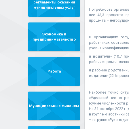
регламенты оказания
муниципальных услуг
Потребность организа
нее 43,3 процента п
процента – негосудар
Экономика и
В организациях гос
предпринимательство
работниках составля
уровня квалификации»
и водители» (10,7 п
рабочие промышленно
и рабочие родственны
Работа
водители» (22,6 проце
Наиболее точно ситу
«Удельный вес потре
(сумме численности р
Муниципальные финансы
На 31 октября 2022 г.
в группе «Работники 
– в группе «Руководите