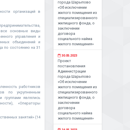
города Шарыпово
«Об исключении
ности организаций в
жилого помещения из
специализированного
жилищного фонда, о
предпринимательства,
заключении
 все основные виды
договора
венного управления и
социального найма
енных объединений и
жилого помещения»
да по состоянию на 31
30.05.2023
Проект
постановления
Администрации
города Шарыпово
«Об исключении
сленность работников
жилого помещения из
ков по укрупненным
специализированного
жилищного фонда, о
и группами являлись
заключении
ности), «Операторы
договора
социального найма
ственных занятий» (14
жилого помещения»
24.05.2023