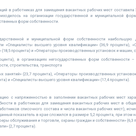
ций в работниках для замещения вакантных рабочих мест составила 
риходилось на организации государственной и муниципальной форм
ственных форм собственности.
ударственной и муниципальной форм собственности наибольшую
ли «Специалисты высшего уровня квалификации» (36,9 процента), «
 (18,5 процента) и «Операторы производственных установок и машин,
роцента), в организациях негосударственных форм собственности 
сти, строительства, транспорта
х занятий» (23,7 процента), «Операторы производственных установо
нта) и «Специалисты высшего уровня квалификации» (17,4 процента).
ацию с напряженностью в заполнении вакантных рабочих мест хара
бности в работниках для замещения вакантных рабочих мест в обще
аботников списочного состава и числа вакантных рабочих мест), исчи
 данный показатель в крае сложился в размере 5,2 процента, при этом
сферы обслуживания и торговли, охраны граждан и собственности» (6,3 
ли» (2,7 процента).