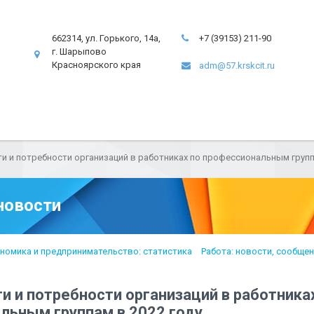
662314, ул. Горького, 14а,
+7 (39153) 211-90
г. Шарыпово
Красноярского края
adm@57.krskcit.ru
и и потребности организаций в работниках по профессиональным групп
новости
номика и предпринимательство: статистика
Работа: новости, сообще
и и потребности организаций в работника
льным группам в 2022 году