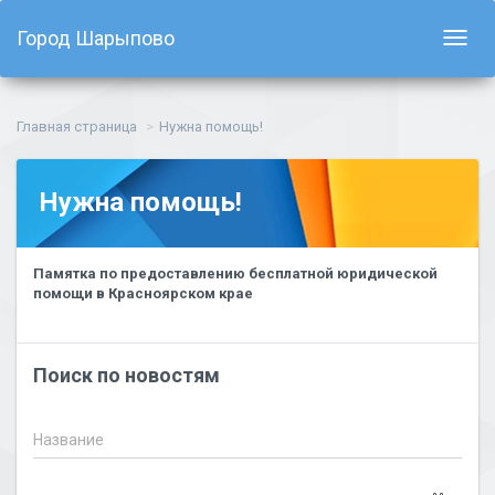
Город Шарыпово
Показ
навиг
Главная страница
Нужна помощь!
Нужна помощь!
Памятка по предоставлению бесплатной юридической
помощи в Красноярском крае
Поиск по новостям
Название