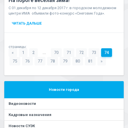
На пороге веселая зима!
С 01 декабря по 12 декабря 2017 г. в городском молодежном
центре ИМА объявили фото-конкурс «Снеговик Года».
ЧИТАТЬ ДАЛЬШЕ
страницы:
«
1
2
...
70
71
72
73
74
75
76
77
78
79
80
81
»
Новости города
Видеоновости
Кадровые назначения
Новости СУЭК