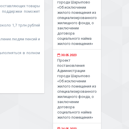
города Шарыпово
, поставляющих товары
«Об исключении
ра поддержки поможет
жилого помещения из
специализированного
жилищного фонда, о
коло 1,7 трлн рублей
заключении
договора
социального найма
ление людям пенсий и
жилого помещения»
выполняться в полном
30.05.2023
Проект
постановления
Администрации
города Шарыпово
«Об исключении
жилого помещения из
специализированного
жилищного фонда, о
заключении
договора
социального найма
жилого помещения»
24.05.2023