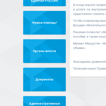
"ЕДИНАЯ РОССИЯ"
В конце апреля прави
и услуги на внутрен
существенно снизить 
Чтобы компенсироват
Нужна помощь!
фондам обязательного
Решение позволит об
пособий, а также ока
Михаил Мишустин: «В
объеме».
Органы власти
#заседание_правител
Телеграм-канал Прави
Документы
Административные