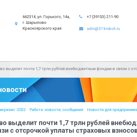
662314, ул. Горького, 14а,
+7 (39153) 211-90
г. Шарыпово
Красноярского края
adm@57.krskcit.ru
во выделит почти 1,7 трлн рублей внебюджетным фондам в связи с от
новости
икризис -2022
Работа: новости, сообщения
Новости для предприним
во выделит почти 1,7 трлн рублей внеб
зи с отсрочкой уплаты страховых взносо