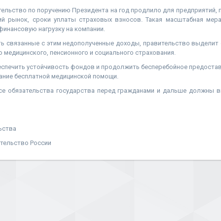
тельство по поручению Президента на год продлило для предприятий
ний рынок, сроки уплаты страховых взносов. Такая масштабная ме
финансовую нагрузку на компании.
ь связанные с этим недополученные доходы, правительство выделит о
 медицинского, пенсионного и социального страхования.
еспечить устойчивость фондов и продолжить бесперебойное предостав
зание бесплатной медицинской помощи.
се обязательства государства перед гражданами и дальше должны 
ьства
тельство России